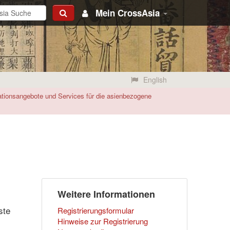
Mein CrossAsia
English
mationsangebote und Services für die asienbezogene
Weitere Informationen
ste
Registrierungsformular
Hinweise zur Registrierung