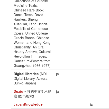
Collections of Chinese
Medicine Texts,
Chinese Rare Book,
Daoist Texts, David
Hawkes, Sheng
XuanHai, Land Deeds,
Postbills of Cantonese
Opera, United College
Oracle Bones, Chinese
Women and Hong Kong
Christianity: An Oral
History Archive, Cultural
Revolution in Images:
Caricature-Posters from
Guangzhou 1966-1977)
Digital libraries
(NDL
ja
Digital Library, Aozora
Bunko, Japan)
Duxiu
= 读秀中文学术搜
ja
索 (图书检索)
JapanKnowledge
ja