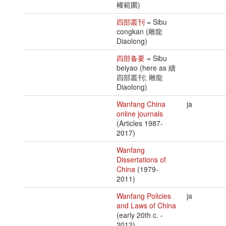
權範圍)
四部叢刊
= Sibu
congkan (雕龍
Diaolong)
四部备要
= Sibu
beiyao (here as 續
四部叢刊; 雕龍
Diaolong)
Wanfang China
ja
online journals
(Articles 1987-
2017)
Wanfang
Dissertations of
China
(1979-
2011)
Wanfang Policies
ja
and Laws of China
(early 20th c. -
2012)