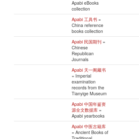
Apabi eBooks
collection
Apabi 工具书
=
China reference
books collection
Apabi 民国期刊
=
Chinese
Republican
Journals
Apabi 天一阁藏书
= Imperial
examination
records from the
Tianyige Museum
Apabi 中国年鉴资
源全文数据库
=
Apabi yearbooks
Apabi 中医古籍库
= Ancient Books of
Traditional