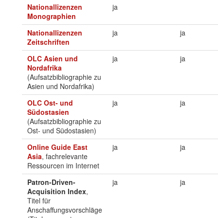
Nationallizenzen
ja
Monographien
Nationallizenzen
ja
ja
Zeitschriften
OLC Asien und
ja
ja
Nordafrika
(Aufsatzbibliographie zu
Asien und Nordafrika)
OLC Ost- und
ja
ja
Südostasien
(Aufsatzbibliographie zu
Ost- und Südostasien)
Online Guide East
ja
ja
Asia
, fachrelevante
Ressourcen im Internet
Patron-Driven-
ja
ja
Acquisition Index
,
Titel für
Anschaffungsvorschläge