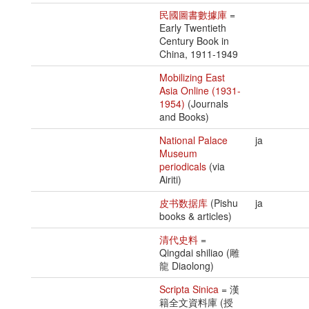
民國圖書數據庫
=
Early Twentieth
Century Book in
China, 1911-1949
Mobilizing East
Asia Online (1931-
1954)
(Journals
and Books)
National Palace
ja
Museum
periodicals
(via
Airiti)
皮书数据库
(Pishu
ja
books & articles)
清代史料
=
Qingdai shiliao (雕
龍 Diaolong)
Scripta Sinica
= 漢
籍全文資料庫 (授