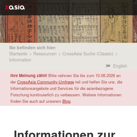
Sie befinden sich hier:
Startseite
>
Ressourcen
>
CrossAsia Suche (Classic)
>
Information
English
Ihre Meinung zählt!
Bitte nehmen Sie bis zum 10.08.2026 an
der
CrossAsia Community-Umfrage
teil und helfen Sie uns, die
Informationsangebote und Services für die asienbezogene
Forschung kontinuierlich zu verbessern. Weitere Informationen
finden Sie auch auf unserem
Blog
.
Informationen zur