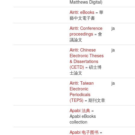
Matthews Digital)
Airiti: eBooks
= 華
藝中文電子書
Airiti: Conference
ja
proceedings
= 會
議論文
Airiti: Chinese
ja
Electronic Theses
& Dissertations
(CETD)
= 碩士博
士論文
Airiti: Taiwan
ja
Electronic
Periodicals
(TEPS)
= 期刊文章
Apabi 法典
=
Apabi eBooks
collection
Apabi 电子图书
=