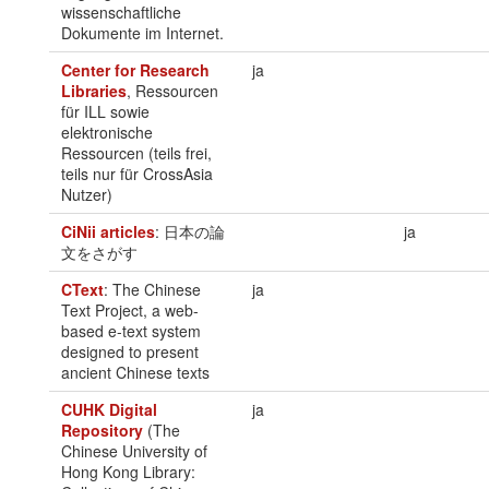
wissenschaftliche
Dokumente im Internet.
Center for Research
ja
Libraries
, Ressourcen
für ILL sowie
elektronische
Ressourcen (teils frei,
teils nur für CrossAsia
Nutzer)
CiNii articles
: 日本の論
ja
文をさがす
CText
: The Chinese
ja
Text Project, a web-
based e-text system
designed to present
ancient Chinese texts
CUHK Digital
ja
Repository
(The
Chinese University of
Hong Kong Library: