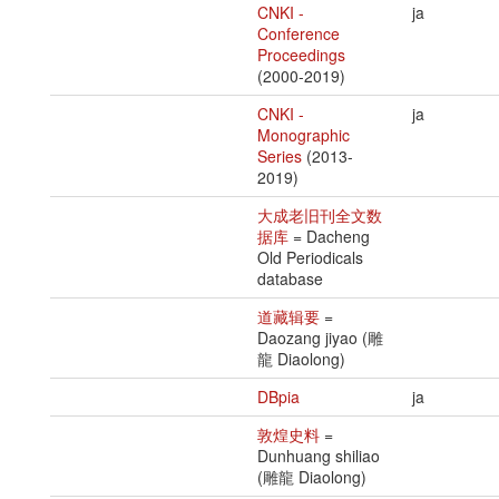
CNKI -
ja
Conference
Proceedings
(2000-2019)
CNKI -
ja
Monographic
Series
(2013-
2019)
大成老旧刊全文数
据库
= Dacheng
Old Periodicals
database
道藏辑要
=
Daozang jiyao (雕
龍 Diaolong)
DBpia
ja
敦煌史料
=
Dunhuang shiliao
(雕龍 Diaolong)