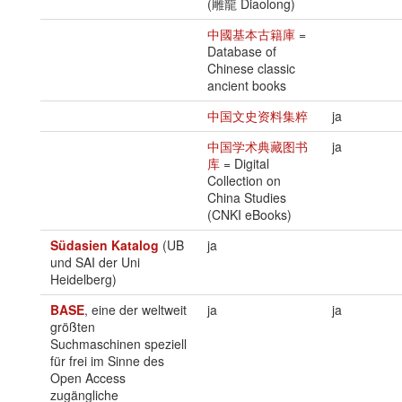
(雕龍 Diaolong)
中國基本古籍庫
=
Database of
Chinese classic
ancient books
中国文史资料集粹
ja
中国学术典藏图书
ja
库
= Digital
Collection on
China Studies
(CNKI eBooks)
Südasien Katalog
(UB
ja
und SAI der Uni
Heidelberg)
BASE
, eine der weltweit
ja
ja
größten
Suchmaschinen speziell
für frei im Sinne des
Open Access
zugängliche