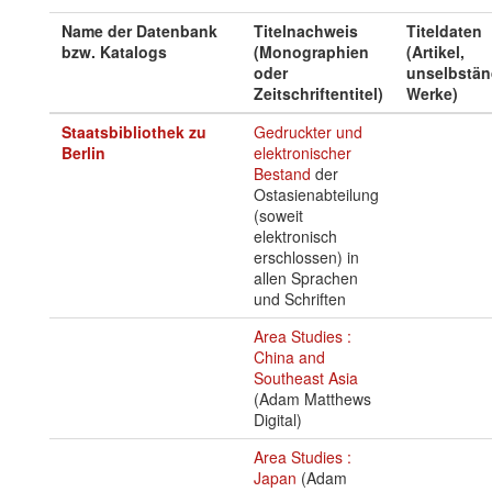
Name der Datenbank
Titelnachweis
Titeldaten
bzw. Katalogs
(Monographien
(Artikel,
oder
unselbstän
Zeitschriftentitel)
Werke)
Staatsbibliothek zu
Gedruckter und
Berlin
elektronischer
Bestand
der
Ostasienabteilung
(soweit
elektronisch
erschlossen) in
allen Sprachen
und Schriften
Area Studies :
China and
Southeast Asia
(Adam Matthews
Digital)
Area Studies :
Japan
(Adam